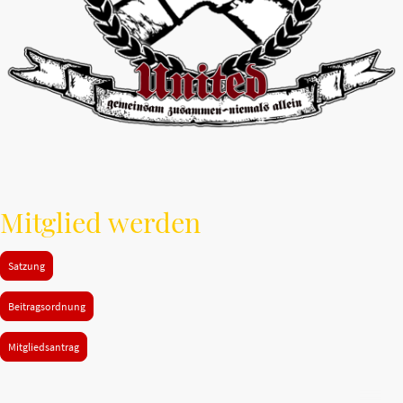
Mitglied werden
Satzung
Beitragsordnung
Mitgliedsantrag
©Unantastbar United e.V. Alle Rechte vorbehalten.